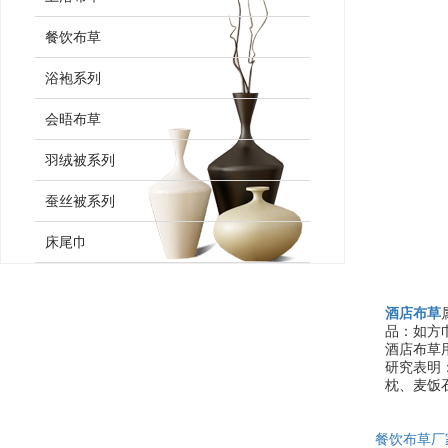
餐饮布草
浴袍系列
会晤布草
羽绒被系列
蚕丝被系列
床尾巾
酒店布草
品：如方
酒店布草
研究表明
枕、麦饭
餐饮布草厂