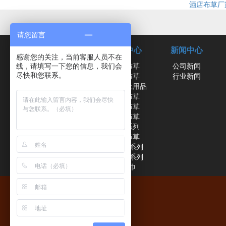
酒店布草厂
请您留言
关于我们
产品中心
新闻中心
感谢您的关注，当前客服人员不在
企业简介
酒店布草
公司新闻
线，请填写一下您的信息，我们会
尽快和您联系。
企业文化
宾馆布草
行业新闻
酒店床上用品
客房布草
卫浴布草
餐饮布草
浴袍系列
会晤布草
羽绒被系列
蚕丝被系列
床尾巾
南通德
电话：05
联系人：许
全国统一