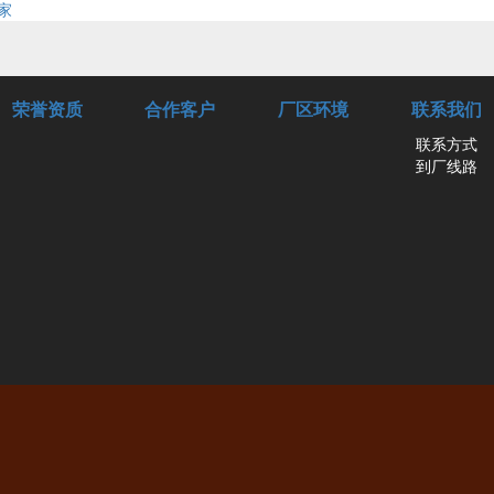
家
荣誉资质
合作客户
厂区环境
联系我们
联系方式
到厂线路
尔馨纺织品有限公司
13-86801030
泉18036214567
电话：4000862590